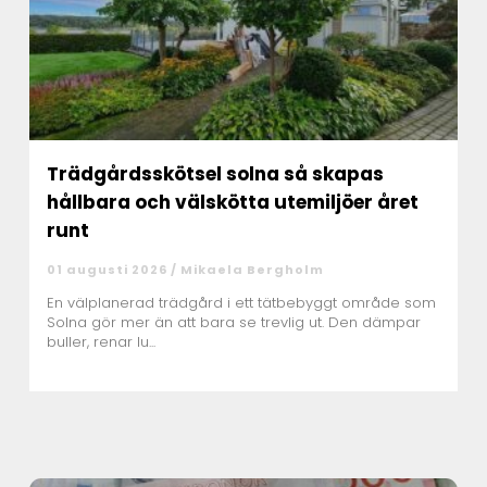
Trädgårdsskötsel solna så skapas
hållbara och välskötta utemiljöer året
runt
01 augusti 2026 /
Mikaela Bergholm
En välplanerad trädgård i ett tätbebyggt område som
Solna gör mer än att bara se trevlig ut. Den dämpar
buller, renar lu...