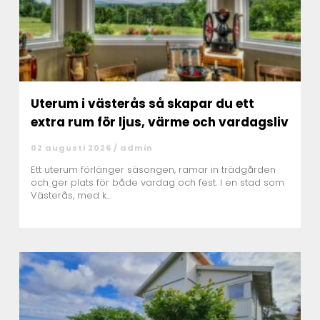
Uterum i västerås så skapar du ett
extra rum för ljus, värme och vardagsliv
02 augusti 2026 /
admin
Ett uterum förlänger säsongen, ramar in trädgården
och ger plats för både vardag och fest. I en stad som
Västerås, med k...