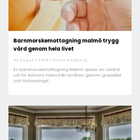
Barnmorskemottagning malmö trygg
vård genom hela livet
03 augusti 2026 /
Simon Hagberg
En barnmorskemottagning Malmö spelar en central
roll för kvinnors hälsa från tonåren, genom graviditet
och förlossningsf...