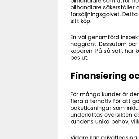
bilhandlare som utför nog
bilhandlare säkerställer
försäljningsgolvet. Detta
sitt köp.
En väl genomförd inspektio
noggrant. Dessutom bör en
köparen. På så sätt har k
beslut.
Finansiering o
För många kunder är den
flera alternativ för att 
paketlösningar som inklu
underlättas översikten o
kundens unika behov, vilk
Vidare kan privatleasing 