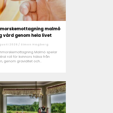
nmorskemottagning malmö
g vård genom hela livet
gusti 2026 /
Simon Hagberg
rnmorskemottagning Malmö spelar
tral roll för kvinnors hälsa från
n, genom graviditet och
ningsf...