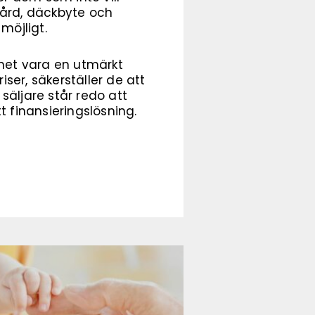
vård, däckbyte och
möjligt.
net vara en utmärkt
iser, säkerställer de att
säljare står redo att
ätt finansieringslösning.