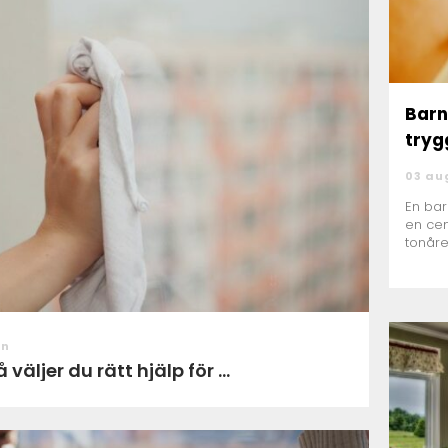
Bar
tryg
03 au
En ba
en cen
tonåre
förloss
on
äljer du rätt hjälp för ...