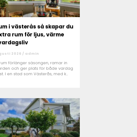
i västerås så skapar du
extra rum för ljus, värme
vardagsliv
gusti 2026 /
admin
erum förlänger säsongen, ramar in
rden och ger plats för både vardag
st. I en stad som Västerås, med k...