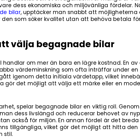
k vare dess ekonomiska och miljövänliga fördelar. 
e bilar
, upptäcker man snabbt att möjligheterna
ör den som söker kvalitet utan att behöva betala f
tt välja begagnade bilar
 handlar om mer än bara en lägre kostnad. En av 
bba värdeminskning som ofta inträffar under en ny
ått igenom detta initiala värdetapp, vilket innebä
 gör det möjligt att välja ett märke eller en mode
arhet, spelar begagnade bilar en viktig roll. Genom
r man dess livslängd och reducerar behovet av nypr
utan också för miljön. En annan fördel är det breda
ns tillgängliga, vilket gör det möjligt att hitta de
stil.