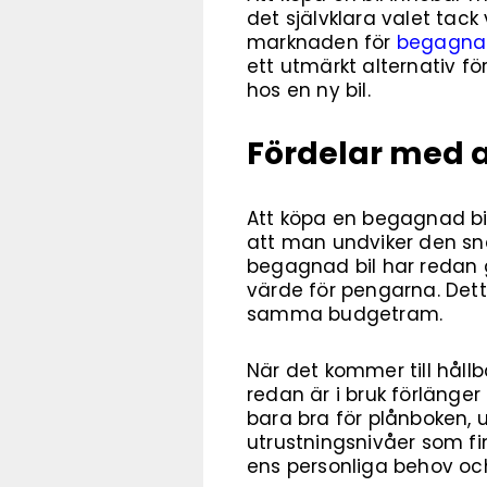
det självklara valet tac
marknaden för
begagnad
ett utmärkt alternativ f
hos en ny bil.
Fördelar med a
Att köpa en begagnad bil
att man undviker den sna
begagnad bil har redan g
värde för pengarna. Detta
samma budgetram.
När det kommer till hållb
redan är i bruk förlänge
bara bra för plånboken, 
utrustningsnivåer som fin
ens personliga behov och 