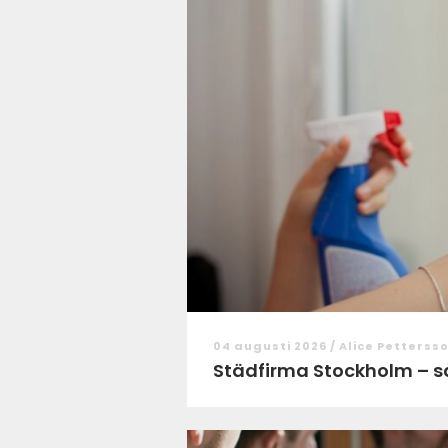
04 augusti 2026 /
Alice Petterss
Städfirma Stockholm – så v