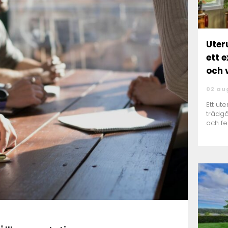
Uterum 
ett 
och 
02 au
Ett ut
trädgå
och fe