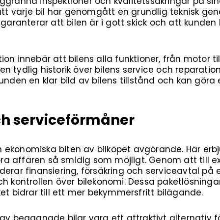
granna inspektioner och kvalitetssäkringar på sina 
 att varje bil har genomgått en grundlig teknisk 
 garanterar att bilen är i gott skick och att kund
n innebär att bilens alla funktioner, från motor till
 tydlig historik över bilens service och reparatione
unden en klar bild av bilens tillstånd och kan göra
ch serviceförmåner
 ekonomiska biten av bilköpet avgörande. Här erbj
göra affären så smidig som möjligt. Genom att till
derar finansiering, försäkring och serviceavtal p
ch kontrollen över bilekonomi. Dessa paketlösning
et bidrar till ett mer bekymmersfritt bilägande.
av begagnade bilar vara ett attraktivt alternativ f