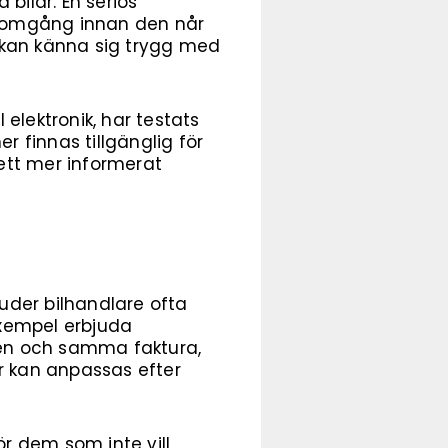
bilar. En seriös
genomgång innan den når
en kan känna sig trygg med
 elektronik, har testats
r finnas tillgänglig för
 ett mer informerat
uder bilhandlare ofta
 exempel erbjuda
å en och samma faktura,
ar kan anpassas efter
ör dem som inte vill