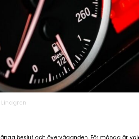
l Lindgren
 många beslut och överväganden. För många är val