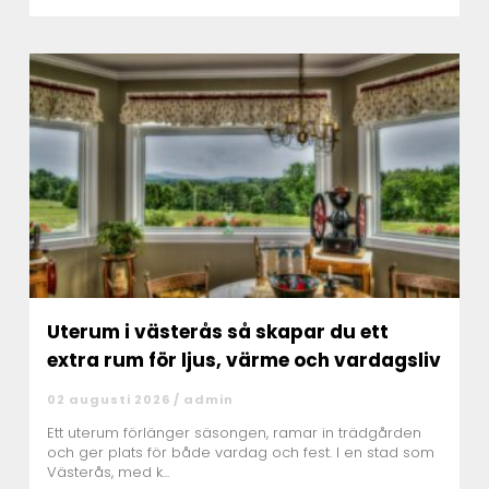
Uterum i västerås så skapar du ett
extra rum för ljus, värme och vardagsliv
02 augusti 2026 /
admin
Ett uterum förlänger säsongen, ramar in trädgården
och ger plats för både vardag och fest. I en stad som
Västerås, med k...