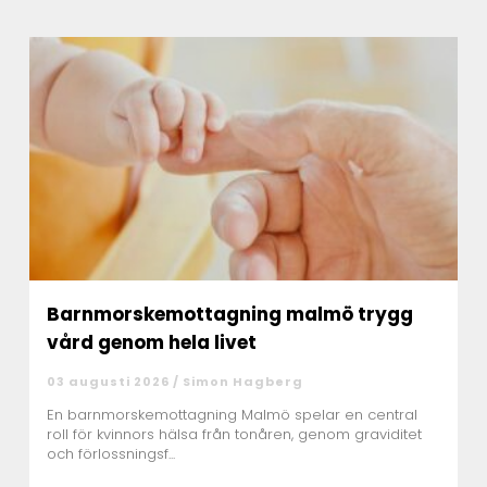
Barnmorskemottagning malmö trygg
vård genom hela livet
03 augusti 2026 /
Simon Hagberg
En barnmorskemottagning Malmö spelar en central
roll för kvinnors hälsa från tonåren, genom graviditet
och förlossningsf...