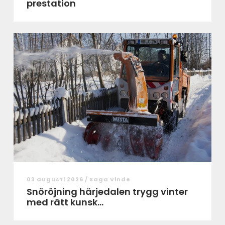
prestation
03 augusti 2026 /
Saga Vinde
Snöröjning härjedalen trygg vinter
med rätt kunsk...