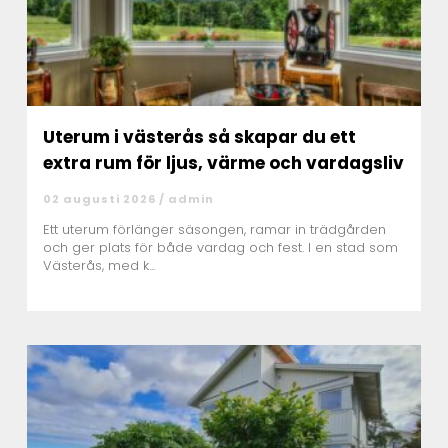
Uterum i västerås så skapar du ett
extra rum för ljus, värme och vardagsliv
02 augusti 2026 /
admin
Ett uterum förlänger säsongen, ramar in trädgården
och ger plats för både vardag och fest. I en stad som
Västerås, med k...