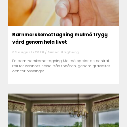
Barnmorskemottagning malmö trygg
vård genom hela livet
03 augusti 2026 /
Simon Hagberg
En barnmorskemottagning Malmö spelar en central
roll för kvinnors hälsa från tonåren, genom graviditet
och förlossningsf...