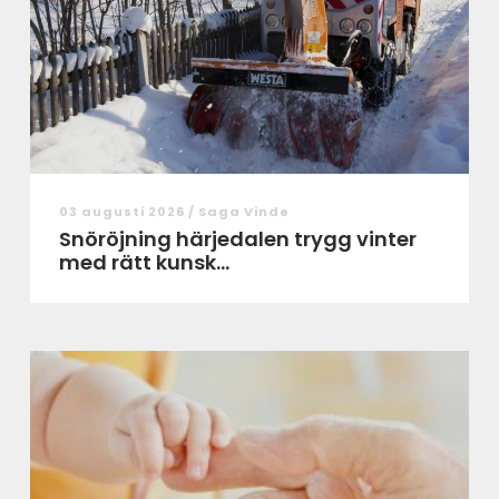
03 augusti 2026 /
Saga Vinde
Snöröjning härjedalen trygg vinter
med rätt kunsk...