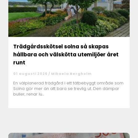
Trädgårdsskötsel solna så skapas
hållbara och välskötta utemiljöer året
runt
01 augusti 2026 /
Mikaela Bergholm
En välplanerad trädgård i ett tätbebyggt område som
Solna gör mer än att bara se trevlig ut. Den dämpar
buller, renar lu...