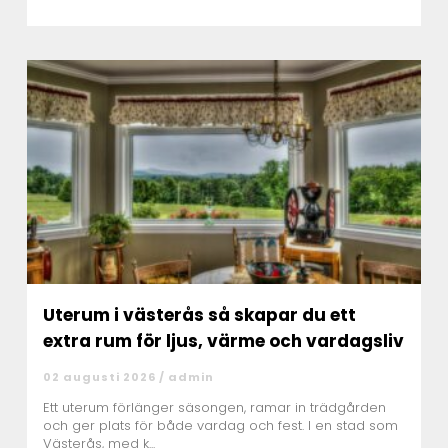
Uterum i västerås så skapar du ett
extra rum för ljus, värme och vardagsliv
02 augusti 2026 /
admin
Ett uterum förlänger säsongen, ramar in trädgården
och ger plats för både vardag och fest. I en stad som
Västerås, med k...