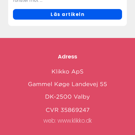
fönster mot ...
Läs artikeln
Adress
web:
www.klikko.dk