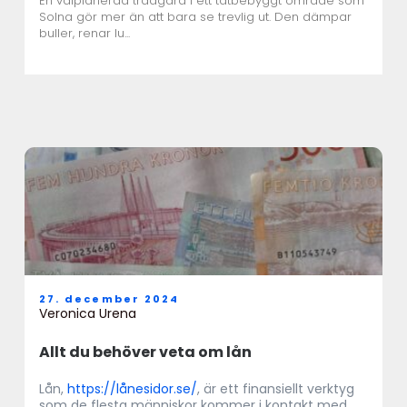
En välplanerad trädgård i ett tätbebyggt område som
Solna gör mer än att bara se trevlig ut. Den dämpar
buller, renar lu...
27. december 2024
Veronica Urena
Allt du behöver veta om lån
Lån,
https://lånesidor.se/
, är ett finansiellt verktyg
som de flesta människor kommer i kontakt med