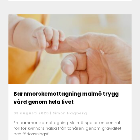
Barnmorskemottagning malmö trygg
vård genom hela livet
03 augusti 2026 /
Simon Hagberg
En barnmorskemottagning Malmö spelar en central
roll för kvinnors hälsa från tonåren, genom graviditet
och förlossningsf...