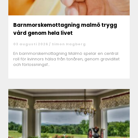
Barnmorskemottagning malmö trygg
vård genom hela livet
03 augusti 2026 /
Simon Hagberg
En barnmorskemottagning Malmö spelar en central
roll för kvinnors hälsa från tonåren, genom graviditet
och förlossningsf...