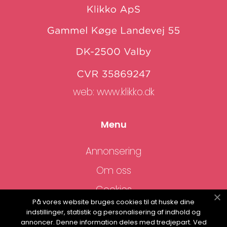
web:
www.klikko.dk
Menu
Annonsering
Om oss
Cookies
På vores website bruges cookies til at huske dine
Kontakta oss
indstillinger, statistik og personalisering af indhold og
annoncer. Denne information deles med tredjepart. Ved