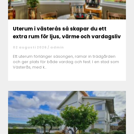
Uterum i västerås så skapar du ett
extra rum för ljus, värme och vardagsliv
02 augusti 2026 /
admin
Ett uterum förlänger säsongen, ramar in trädgården
och ger plats för både vardag och fest. I en stad som
Västerås, med k...