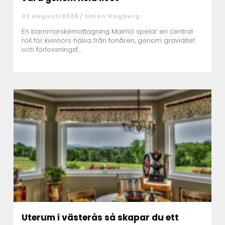
03 augusti 2026 /
Simon Hagberg
En barnmorskemottagning Malmö spelar en central
roll för kvinnors hälsa från tonåren, genom graviditet
och förlossningsf...
Uterum i västerås så skapar du ett