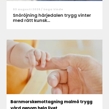
03 augusti 2026 /
Saga Vinde
Snöröjning härjedalen trygg vinter
med rätt kunsk...
Barnmorskemottagning malmö trygg
vård genom hela livet