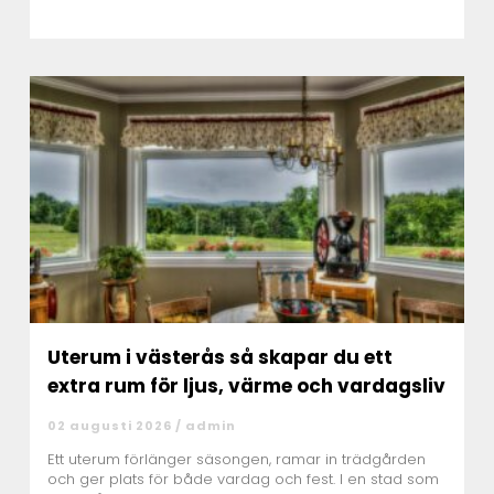
Uterum i västerås så skapar du ett
extra rum för ljus, värme och vardagsliv
02 augusti 2026 /
admin
Ett uterum förlänger säsongen, ramar in trädgården
och ger plats för både vardag och fest. I en stad som