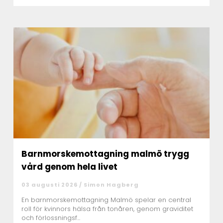
Barnmorskemottagning malmö trygg
vård genom hela livet
03 augusti 2026 /
Simon Hagberg
En barnmorskemottagning Malmö spelar en central
roll för kvinnors hälsa från tonåren, genom graviditet
och förlossningsf...