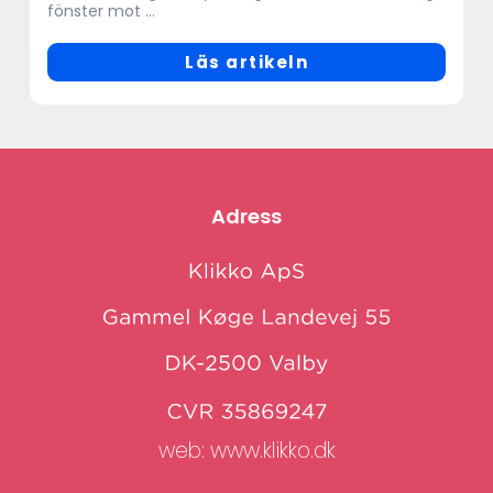
fönster mot ...
Läs artikeln
Adress
web:
www.klikko.dk