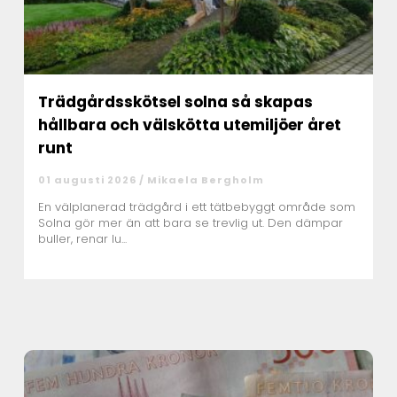
Trädgårdsskötsel solna så skapas
hållbara och välskötta utemiljöer året
runt
01 augusti 2026 /
Mikaela Bergholm
En välplanerad trädgård i ett tätbebyggt område som
Solna gör mer än att bara se trevlig ut. Den dämpar
buller, renar lu...