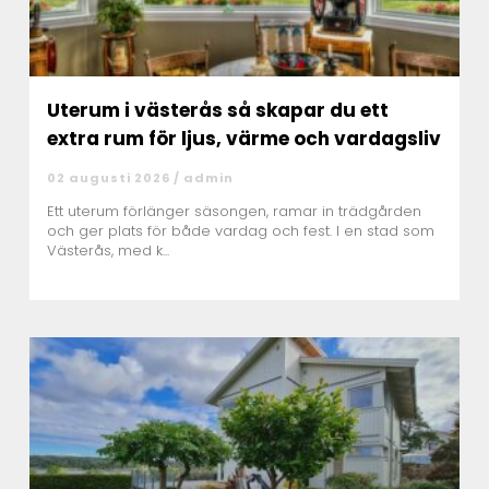
Uterum i västerås så skapar du ett
extra rum för ljus, värme och vardagsliv
02 augusti 2026 /
admin
Ett uterum förlänger säsongen, ramar in trädgården
och ger plats för både vardag och fest. I en stad som
Västerås, med k...