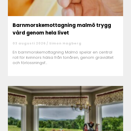
Barnmorskemottagning malmö trygg
vård genom hela livet
03 augusti 2026 /
Simon Hagberg
En barnmorskemottagning Malmö spelar en central
roll för kvinnors hälsa från tonåren, genom graviditet
och förlossningsf...