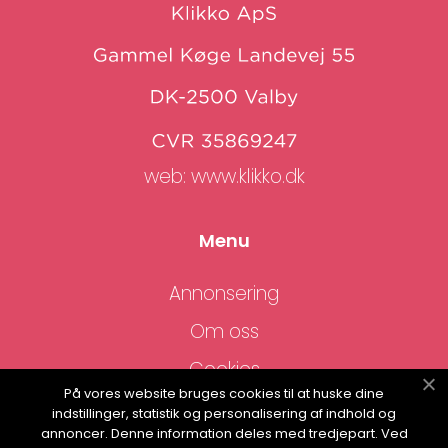
web:
www.klikko.dk
Menu
Annonsering
Om oss
Cookies
På vores website bruges cookies til at huske dine
Kontakta oss
indstillinger, statistik og personalisering af indhold og
annoncer. Denne information deles med tredjepart. Ved
Sitemap