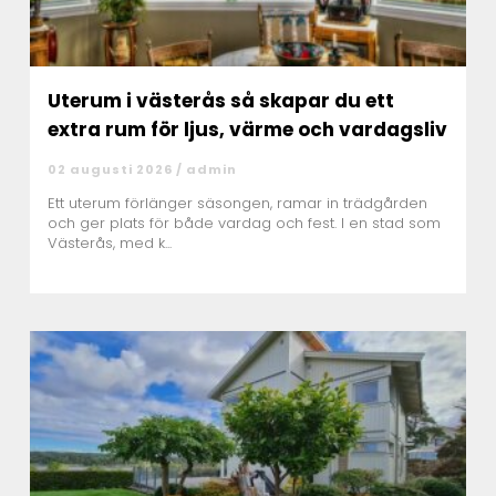
Uterum i västerås så skapar du ett
extra rum för ljus, värme och vardagsliv
02 augusti 2026 /
admin
Ett uterum förlänger säsongen, ramar in trädgården
och ger plats för både vardag och fest. I en stad som
Västerås, med k...