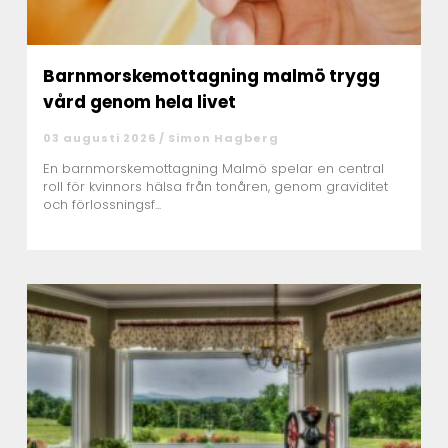
Barnmorskemottagning malmö trygg
vård genom hela livet
03 augusti 2026 /
Simon Hagberg
En barnmorskemottagning Malmö spelar en central
roll för kvinnors hälsa från tonåren, genom graviditet
och förlossningsf...