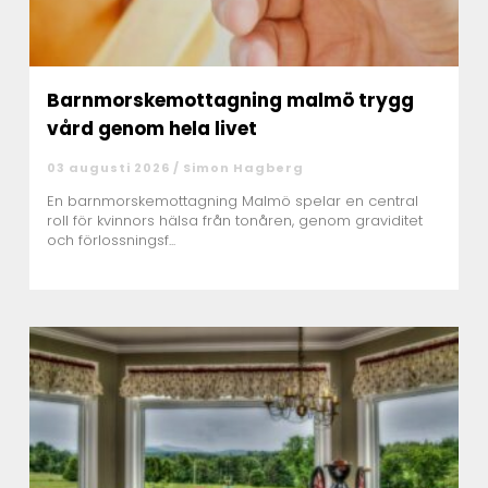
Barnmorskemottagning malmö trygg
vård genom hela livet
03 augusti 2026 /
Simon Hagberg
En barnmorskemottagning Malmö spelar en central
roll för kvinnors hälsa från tonåren, genom graviditet
och förlossningsf...