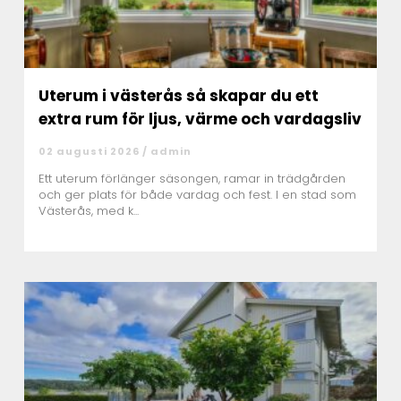
Uterum i västerås så skapar du ett
extra rum för ljus, värme och vardagsliv
02 augusti 2026 /
admin
Ett uterum förlänger säsongen, ramar in trädgården
och ger plats för både vardag och fest. I en stad som
Västerås, med k...