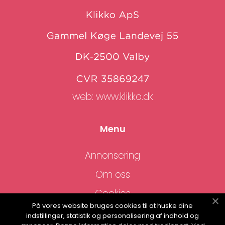
web:
www.klikko.dk
Menu
Annonsering
Om oss
Cookies
På vores website bruges cookies til at huske dine
Kontakta oss
indstillinger, statistik og personalisering af indhold og