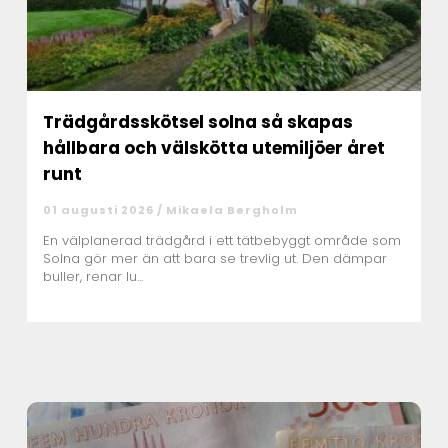
Trädgårdsskötsel solna så skapas
hållbara och välskötta utemiljöer året
runt
01 augusti 2026 /
Mikaela Bergholm
En välplanerad trädgård i ett tätbebyggt område som
Solna gör mer än att bara se trevlig ut. Den dämpar
buller, renar lu...