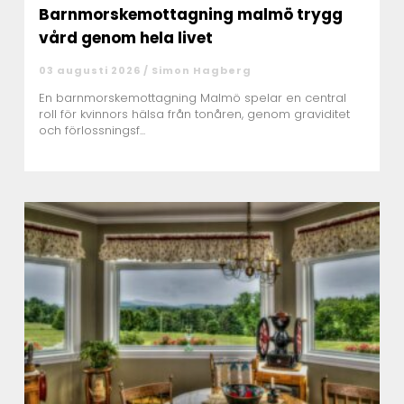
Barnmorskemottagning malmö trygg
vård genom hela livet
03 augusti 2026 /
Simon Hagberg
En barnmorskemottagning Malmö spelar en central
roll för kvinnors hälsa från tonåren, genom graviditet
och förlossningsf...