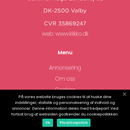
web:
www.klikko.dk
Menu
Annonsering
Om oss
Cookies
På vores website bruges cookies til at huske dine
Kontakta oss
indstillinger, statistik og personalisering af indhold og
annoncer. Denne information deles med tredjepart. Ved
Sitemap
fortsat brug af websiden godkender du cookiepolitikken.
Ok
Privatlivspolitik