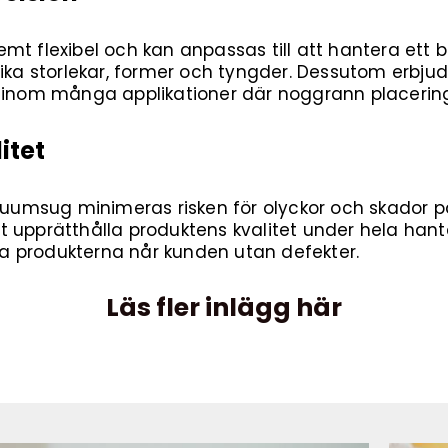
mt flexibel och kan anpassas till att hantera ett 
lika storlekar, former och tyngder. Dessutom erb
iskt inom många applikationer där noggrann placerin
itet
umsug minimeras risken för olyckor och skador p
 att upprätthålla produktens kvalitet under hela ha
iga produkterna når kunden utan defekter.
Läs fler inlägg här