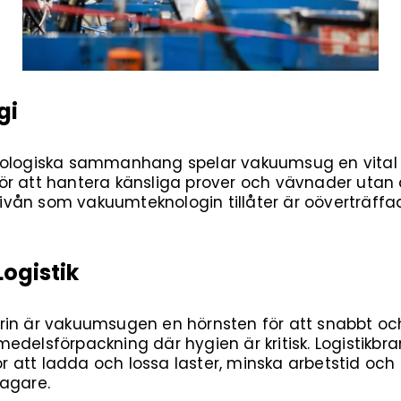
gi
iologiska sammanhang spelar vakuumsug en vital ro
ör att hantera känsliga prover och vävnader utan
onsnivån som vakuumteknologin tillåter är oövertr
ogistik
in är vakuumsugen en hörnsten för att snabbt och 
ivsmedelsförpackning där hygien är kritisk. Logistik
att ladda och lossa laster, minska arbetstid och 
tagare.