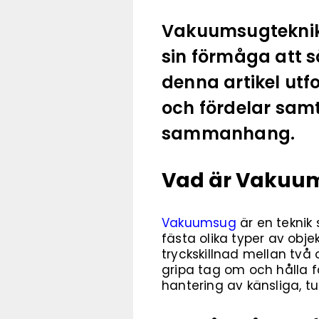
Vakuumsugteknike
sin förmåga att s
denna artikel utf
och fördelar samt
sammanhang.
Vad är Vakuu
Vakuumsug
är en teknik
fästa olika typer av ob
tryckskillnad mellan två 
gripa tag om och hålla fa
hantering av känsliga, t