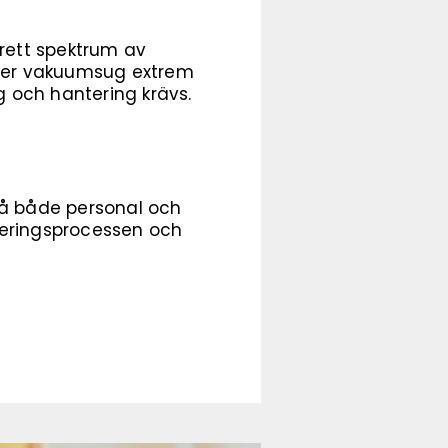
brett spektrum av
juder vakuumsug extrem
g och hantering krävs.
å både personal och
nteringsprocessen och