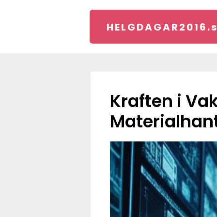
HELGDAGAR2016.
Kraften i Vakuumsug: Revolutionerande Teknik för
Materialhan