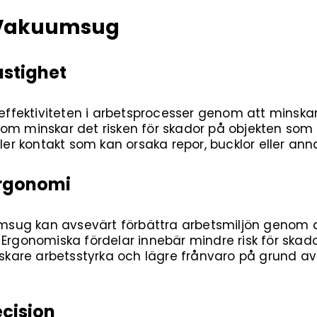
 Vakuumsug
astighet
fektiviteten i arbetsprocesser genom att minskar 
om minskar det risken för skador på objekten som 
ller kontakt som kan orsaka repor, bucklor eller an
Ergonomi
ug kan avsevärt förbättra arbetsmiljön genom a
Ergonomiska fördelar innebär mindre risk för skador
l friskare arbetsstyrka och lägre frånvaro på grund 
ecision