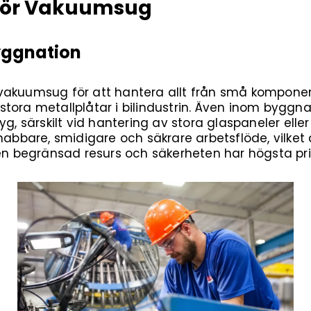
 för Vakuumsug
Byggnation
vakuumsug för att hantera allt från små komponen
ll stora metallplåtar i bilindustrin. Även inom byg
tyg, särskilt vid hantering av stora glaspaneler el
snabbare, smidigare och säkrare arbetsflöde, vilke
 en begränsad resurs och säkerheten har högsta prio