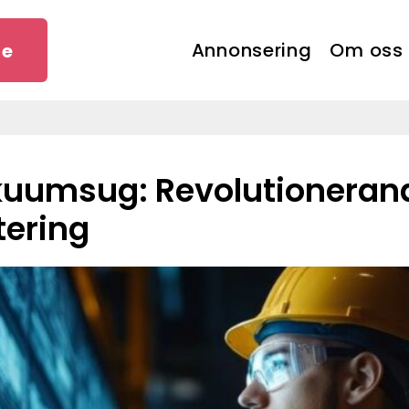
Annonsering
Om oss
se
tering