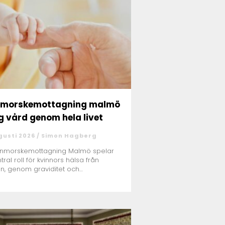
nmorskemottagning malmö
g vård genom hela livet
gusti 2026 /
Simon Hagberg
rnmorskemottagning Malmö spelar
tral roll för kvinnors hälsa från
n, genom graviditet och
ningsf...