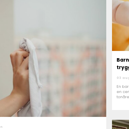
Bar
tryg
03 au
En ba
en cen
tonåre
förloss
on