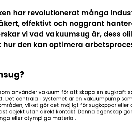
n har revolutionerat många indus
äkert, effektivt och noggrant hantera
orskar vi vad vakuumsug är, dess oli
 hur den kan optimera arbetsprocess
msug?
 som använder vakuum för att skapa en sugkraft som
jekt. Det centrala i systemet är en vakuumpump so
områden, vilket gör det möjligt för sugkoppar eller
st objekt utan direkt kontakt. Denna egenskap gör 
unga eller otympliga material.