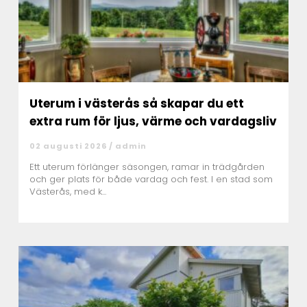
Uterum i västerås så skapar du ett
extra rum för ljus, värme och vardagsliv
02 augusti 2026 /
admin
Ett uterum förlänger säsongen, ramar in trädgården
och ger plats för både vardag och fest. I en stad som
Västerås, med k...