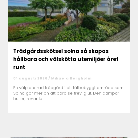
Trädgårdsskötsel solna så skapas
hållbara och välskötta utemiljöer året
runt
01 augusti 2026 /
Mikaela Bergholm
En välplanerad trädgård i ett tätbebyggt område som
Solna gör mer än att bara se trevlig ut. Den dämpar
buller, renar lu...