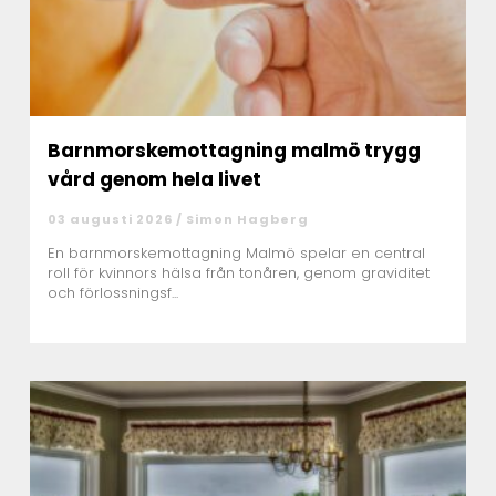
Barnmorskemottagning malmö trygg
vård genom hela livet
03 augusti 2026 /
Simon Hagberg
En barnmorskemottagning Malmö spelar en central
roll för kvinnors hälsa från tonåren, genom graviditet
och förlossningsf...