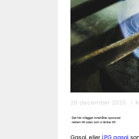
28 december 2020
M
Gasol, eller
LPG gasol
som