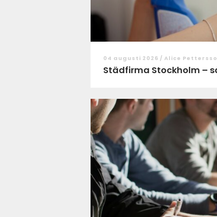
04 augusti 2026 /
Alice Petterss
Städfirma Stockholm – så v