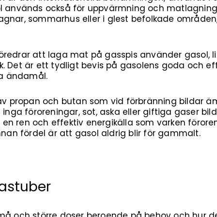
ol används också för uppvärmning och matlagning 
husvagnar, sommarhus eller i glest befolkade områd
redrar att laga mat på gasspis använder gasol, li
. Det är ett tydligt bevis på gasolens goda och e
a ändamål.
 av propan och butan som vid förbränning bildar ä
t inga föroreningar, sot, aska eller giftiga gaser 
ll en ren och effektiv energikälla som varken föror
nnan fördel är att gasol aldrig blir för gammalt.
gastuber
små och större doser beroende på behov och hur d