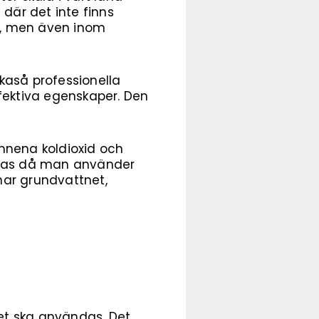
där det inte finns
en, men även inom
kaså professionella
ffektiva egenskaper.
Den
mnena koldioxid och
bildas då man använder
enar grundvattnet,
et ska användas. Det