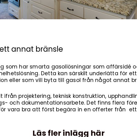
n ett annat bränsle
tag som har smarta gasollösningar som affärsidé oc
helhetslösning. Detta kan särskilt underlätta för 
ion eller som vill byta till gasol från något annat b
 ifrån projektering, teknisk konstruktion, upphandli
nings- och dokumentationsarbete. Det finns flera f
ör vara bra att först begära in en offerter från ett
Läs fler inlägg här