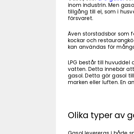
inom industrin. Men gas
tillgång till el, som i 
försvaret.
Även storstadsbor som fö
kockar och restaurangkök
kan användas för mång
LPG består till huvuddel
vatten. Detta innebär at
gasol. Detta gör gasol ti
marken eller luften. En a
Olika typer av 
Gasol levereras i både 