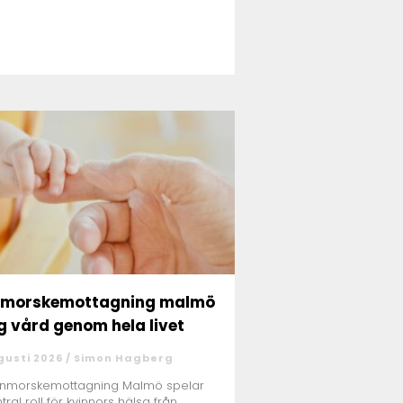
nmorskemottagning malmö
g vård genom hela livet
gusti 2026 /
Simon Hagberg
rnmorskemottagning Malmö spelar
tral roll för kvinnors hälsa från