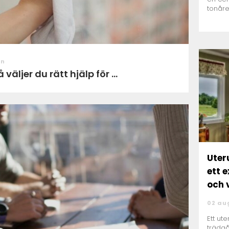
tonåre
förloss
on
äljer du rätt hjälp för ...
Uterum 
ett 
och 
02 au
Ett ut
trädgå