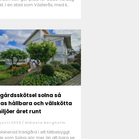
st. I en stad som Västerås, med k...
gårdsskötsel solna så
as hållbara och välskötta
iljöer året runt
gusti 2026 /
Mikaela Bergholm
planerad trädgård i ett tätbebyggt
e som Solna gör mer än att bara se