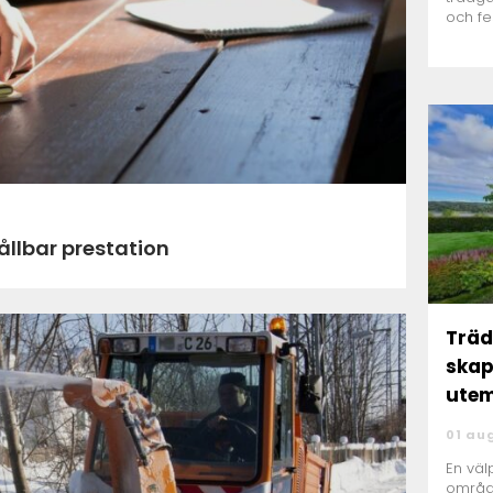
och fe
hållbar prestation
Träd
skap
utem
01 au
En väl
områd