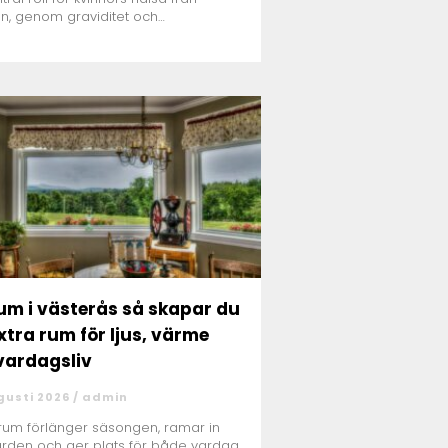
n, genom graviditet och
ningsf...
i västerås så skapar du
extra rum för ljus, värme
vardagsliv
gusti 2026 /
admin
erum förlänger säsongen, ramar in
rden och ger plats för både vardag