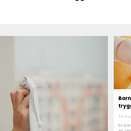
Bar
tryg
03 au
En ba
en cen