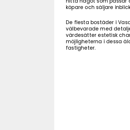
hitta något som passar 
köpare och säljare inbl
De flesta bostäder i Vasa
välbevarade med detaljer
värdesätter estetisk cha
möjligheterna i dessa ä
fastigheter.