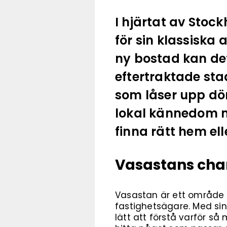
I hjärtat av Sto
för sin klassiska 
ny bostad kan de
eftertraktade sta
som låser upp dö
lokal kännedom m
finna rätt hem el
Vasastans ch
Vasastan är ett område 
fastighetsägare. Med sin
lätt att förstå varför så