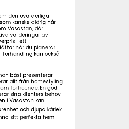
utom den ovärderliga
 som kanske aldrig når
som Vasastan, där
tiva värderingar av
rpris i ett
lättar när du planerar
er förhandling kan också
 man bäst presenterar
rar allt från homestyling
e om förtroende. En god
rar sina klienters behov
en i Vasastan kan
arenhet och djupa kärlek
nna sitt perfekta hem.