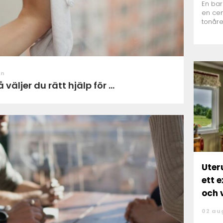
En ba
en cen
tonåre
förloss
on
äljer du rätt hjälp för ...
Uterum 
ett 
och 
02 au