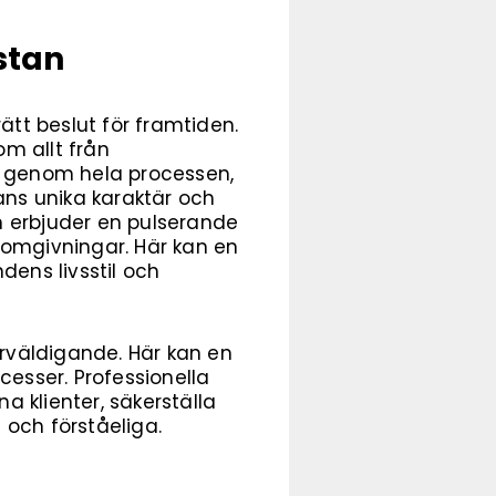
stan
ätt beslut för framtiden.
m allt från
er genom hela processen,
tans unika karaktär och
n erbjuder en pulserande
omgivningar. Här kan en
dens livsstil och
rväldigande. Här kan en
esser. Professionella
 klienter, säkerställa
a och förståeliga.