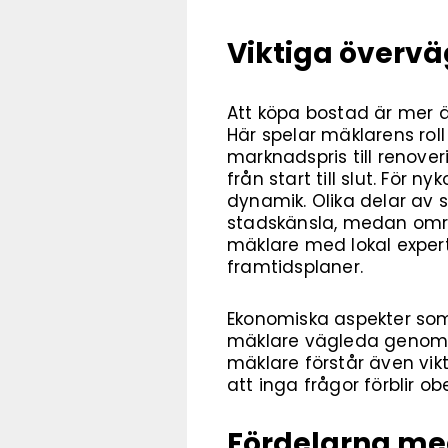
Viktiga överv
Att köpa bostad är mer än
Här spelar mäklarens rol
marknadspris till renove
från start till slut. För 
dynamik. Olika delar av
stadskänsla, medan omr
mäklare med lokal expert
framtidsplaner.
Ekonomiska aspekter som
mäklare vägleda genom a
mäklare förstår även vik
att inga frågor förblir o
Fördelarna med