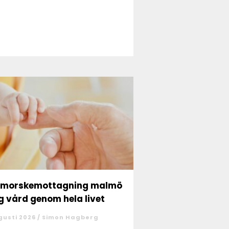
nmorskemottagning malmö
g vård genom hela livet
gusti 2026 /
Simon Hagberg