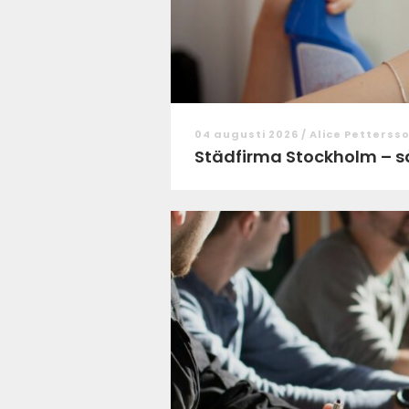
04 augusti 2026 /
Alice Petterss
Städfirma Stockholm – så v