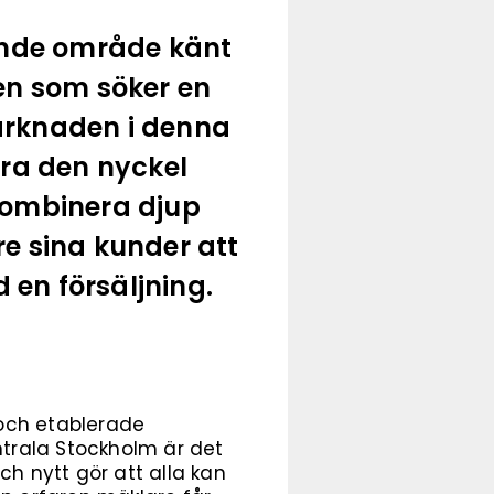
rande område känt
den som söker en
arknaden i denna
ara den nyckel
kombinera djup
e sina kunder att
 en försäljning.
 och etablerade
ntrala Stockholm är det
ch nytt gör att alla kan