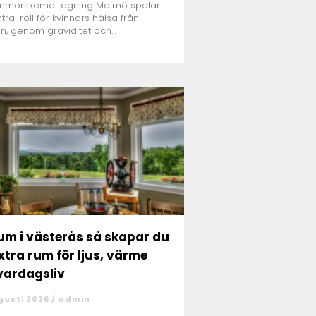
rnmorskemottagning Malmö spelar
tral roll för kvinnors hälsa från
n, genom graviditet och
ningsf...
i västerås så skapar du
extra rum för ljus, värme
vardagsliv
gusti 2026 /
admin