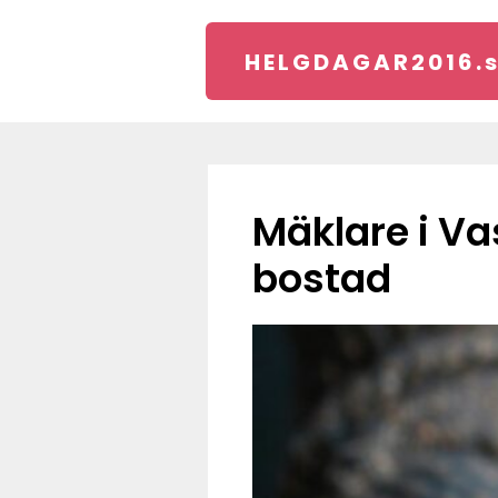
HELGDAGAR2016.
Mäklare i Vasastan: En guide till att hitta rätt
bostad