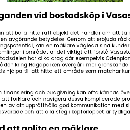
äganden vid bostadsköp i Vasa
 att bara hitta rätt objekt det handlar om att ta r
l en avgörande betydelse. Genom att erbjuda råd o
ringspotential, kan en mäklare vägleda sina kund
nykomlingar i området är det viktigt att förstå Vasas
 stadsdelen har olika drag där exempelvis Odenpla
åden kring Hagaparken övergår i mer grönskande 
is hjälpa till att hitta ett område som matchar kun
 finansiering och budgivning kan ofta kännas öve
tt förklara och navigera dessa komplicerade proc
ten av att upprätthålla god kommunikation med sina
besvarade och att alla steg i köpförloppet är tydlig
 att anlita en mäklare