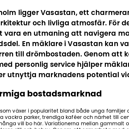
ckholm ligger Vasastan, ett charme
arkitektur och livliga atmosfär. För 
t vara en utmaning att navigera m
dsdel. En mäklare i Vasastan kan v
rren till drömbostaden. Genom att 
ed personlig service hjälper mäklar
ler utnyttja marknadens potential vid
armiga bostadsmarknad
som växer i popularitet bland både unga familjer
a vackra parker, trendiga kaféer och närhet till ce
 många vill bo här. Variationerna mellan gammalt o