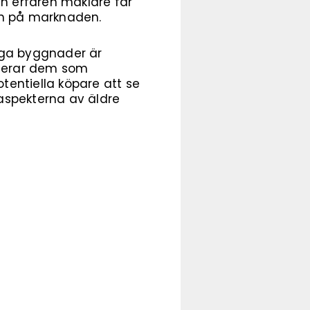
n erfaren mäklare får
en på marknaden.
ånga byggnader är
aherar dem som
tentiella köpare att se
aspekterna av äldre