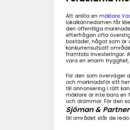
Att anlita en
mäklare Va
lokalkännedomen får klie
den offentliga marknaden
efterfrågan ofta översti
bostäder, något som är av
konkurrensutsatt område.
framtida investeringar. A
vara en enorm trygghet, 
För den som överväger at
och marknadsför sitt hem
till annonsering i rätt 
mäklare är inte bara en f
och drömmar. För den so
Sjöman & Partner
till området står de red