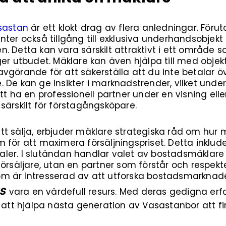
sastan
är ett klokt drag av flera anledningar. För
nter också tillgång till exklusiva underhandsobjekt
. Detta kan vara särskilt attraktivt i ett område 
ger utbudet. Mäklare kan även hjälpa till med objek
görande för att säkerställa att du inte betalar öve
 De kan ge insikter i marknadstrender, vilket under
tt ha en professionell partner under en visning ell
särskilt för förstagångsköpare.
t sälja, erbjuder mäklare strategiska råd om hur
 för att maximera försäljningspriset. Detta inklude
kanaler. I slutändan handlar valet av bostadsmäklar
örsäljare, utan en partner som förstår och respekte
m är intresserad av att utforska bostadsmarknad
s
vara en värdefull resurs. Med deras gedigna erf
o att hjälpa nästa generation av Vasastanbor att fi