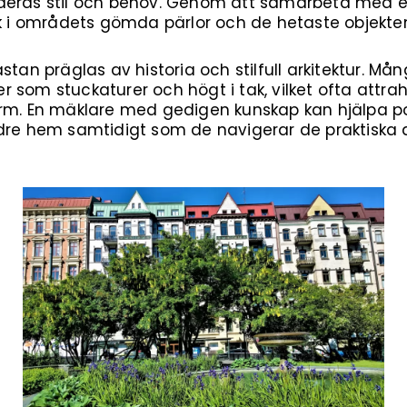
deras stil och behov. Genom att samarbeta med e
ick i områdets gömda pärlor och de hetaste objekt
stan präglas av historia och stilfull arkitektur. M
 som stuckaturer och högt i tak, vilket ofta attr
rm. En mäklare med gedigen kunskap kan hjälpa po
ldre hem samtidigt som de navigerar de praktiska 