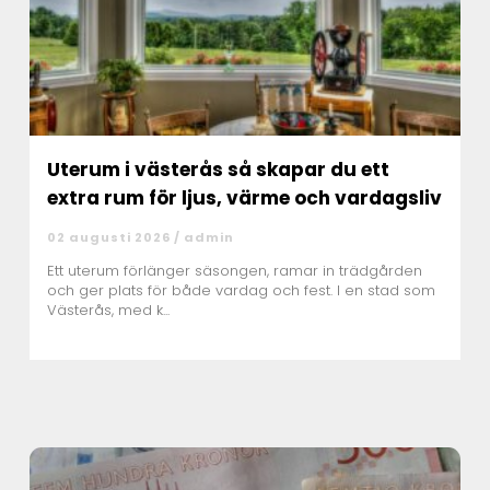
Uterum i västerås så skapar du ett
extra rum för ljus, värme och vardagsliv
02 augusti 2026 /
admin
Ett uterum förlänger säsongen, ramar in trädgården
och ger plats för både vardag och fest. I en stad som
Västerås, med k...