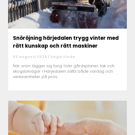
Snöröjning härjedalen trygg vinter med
rätt kunskap och rätt maskiner
03 augusti 2026 /
Saga Vinde
När snön lägger sig tung över gårdsplaner, tak och
skogsbilvägar i Härjedalen sätts både vardag och
verksamheter på prov...