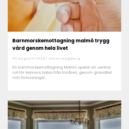
Barnmorskemottagning malmö trygg
vård genom hela livet
03 augusti 2026 /
Simon Hagberg
En barnmorskemottagning Malmö spelar en central
roll för kvinnors hälsa från tonåren, genom graviditet
och förlossningsf...