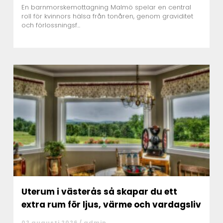
En barnmorskemottagning Malmö spelar en central
roll för kvinnors hälsa från tonåren, genom graviditet
och förlossningsf...
Uterum i västerås så skapar du ett
extra rum för ljus, värme och vardagsliv
02 augusti 2026 /
admin