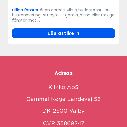
Billiga fönster
är en oerhört viktig budgetpost i en
husrenovering. Att byta ut gamla, slitna eller trasiga
fönster mot ...
Läs artikeln
Adress