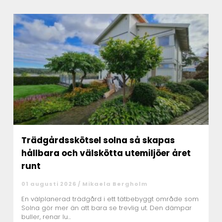
Trädgårdsskötsel solna så skapas
hållbara och välskötta utemiljöer året
runt
01 augusti 2026 /
Mikaela Bergholm
En välplanerad trädgård i ett tätbebyggt område som
Solna gör mer än att bara se trevlig ut. Den dämpar
buller, renar lu...