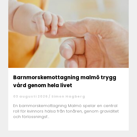
Barnmorskemottagning malmö trygg
vård genom hela livet
03 augusti 2026 /
Simon Hagberg
En barnmorskemottagning Malmö spelar en central
roll för kvinnors hälsa från tonåren, genom graviditet
och förlossningsf...