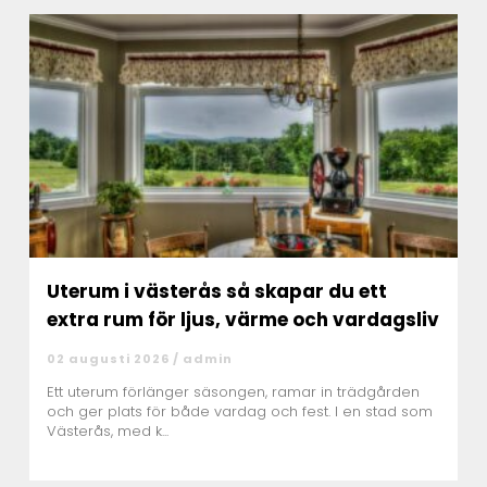
Uterum i västerås så skapar du ett
extra rum för ljus, värme och vardagsliv
02 augusti 2026 /
admin
Ett uterum förlänger säsongen, ramar in trädgården
och ger plats för både vardag och fest. I en stad som
Västerås, med k...