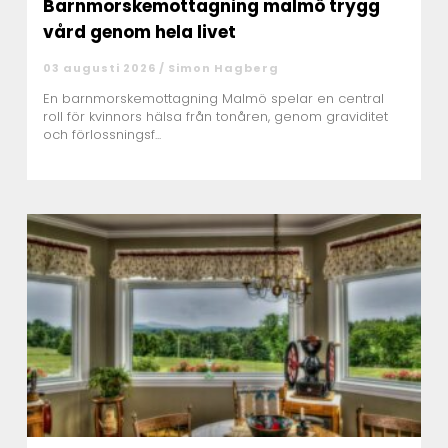
Barnmorskemottagning malmö trygg
vård genom hela livet
03 augusti 2026 /
Simon Hagberg
En barnmorskemottagning Malmö spelar en central
roll för kvinnors hälsa från tonåren, genom graviditet
och förlossningsf...