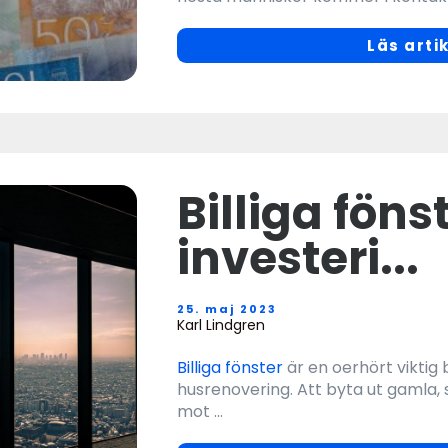
Läs arti
Billiga föns
investeri...
25. maj 2023
Karl Lindgren
Billiga fönster
är en oerhört viktig
husrenovering. Att byta ut gamla, s
mot ...