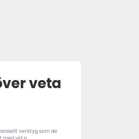
över veta
inansiellt verktyg som de
med vid n...