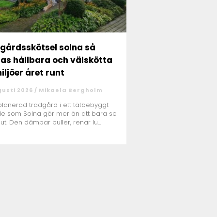
gårdsskötsel solna så
as hållbara och välskötta
iljöer året runt
gusti 2026 /
Mikaela Bergholm
planerad trädgård i ett tätbebyggt
e som Solna gör mer än att bara se
 ut. Den dämpar buller, renar lu...