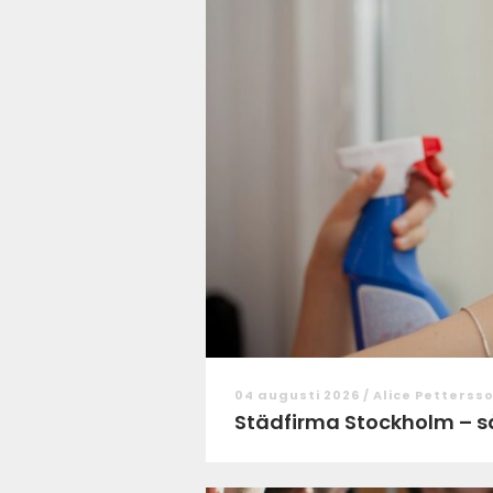
04 augusti 2026 /
Alice Petterss
Städfirma Stockholm – så v