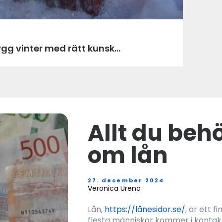
öjning härjedalen trygg vinter med rätt kunsk...
Allt du beh
om lån
27. december 2024
Veronica Urena
Lån,
https://lånesidor.se/
, är ett f
flesta människor kommer i kontakt 