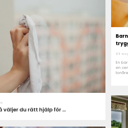
Bar
tryg
03 au
En ba
en cen
tonåre
förloss
on
äljer du rätt hjälp för ...