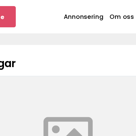
Annonsering
Om oss
se
gar