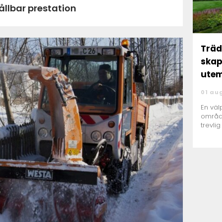
hållbar prestation
Träd
skap
utem
01 au
En väl
områd
trevlig