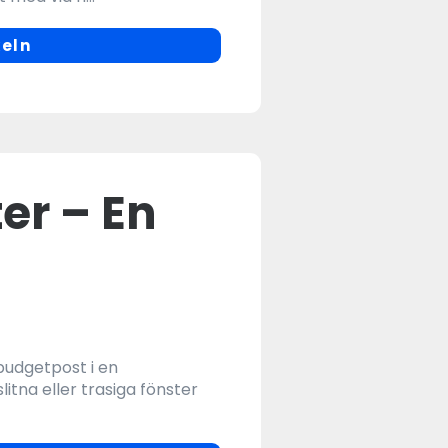
keln
ter – En
 budgetpost i en
litna eller trasiga fönster