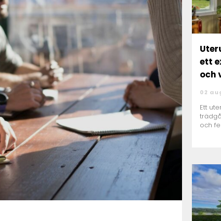
Uterum 
ett 
och 
02 au
Ett ut
trädgå
och fe