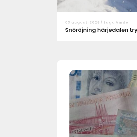
03 augusti 2026 /
Saga Vinde
Snör