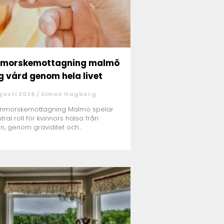
nmorskemottagning malmö
g vård genom hela livet
gusti 2026 /
Simon Hagberg
rnmorskemottagning Malmö spelar
tral roll för kvinnors hälsa från
n, genom graviditet och
ningsf...