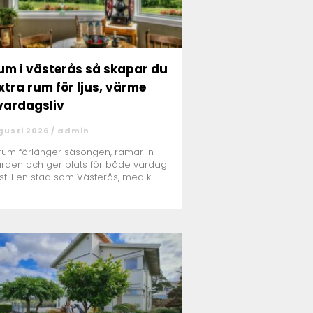
i västerås så skapar du
extra rum för ljus, värme
vardagsliv
gusti 2026 /
admin
erum förlänger säsongen, ramar in
rden och ger plats för både vardag
st. I en stad som Västerås, med k...