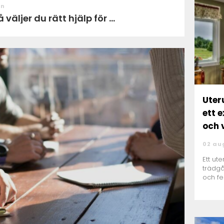
on
äljer du rätt hjälp för ...
Uterum 
ett 
och 
02 au
Ett ut
trädgå
och fe