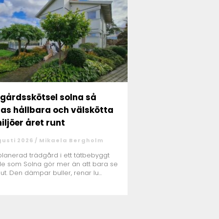
gårdsskötsel solna så
as hållbara och välskötta
iljöer året runt
gusti 2026 /
Mikaela Bergholm
planerad trädgård i ett tätbebyggt
e som Solna gör mer än att bara se
 ut. Den dämpar buller, renar lu...