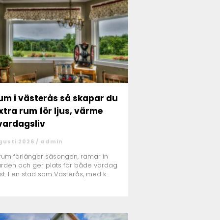
i västerås så skapar du
extra rum för ljus, värme
vardagsliv
gusti 2026 /
admin
erum förlänger säsongen, ramar in
rden och ger plats för både vardag
st. I en stad som Västerås, med k...