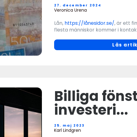
27. december 2024
Veronica Urena
Lån,
https://lånesidor.se/
, är ett f
flesta människor kommer i kontakt 
Läs arti
Billiga föns
investeri...
25. maj 2023
Karl Lindgren