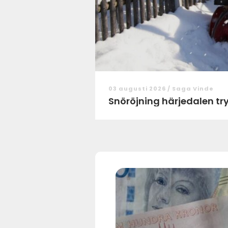
03 augusti 2026 /
Saga Vinde
Snör