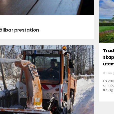
hållbar prestation
Träd
skap
utem
01 au
En väl
områd
trevlig