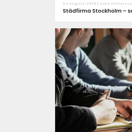
04 augusti 2026 /
Alice Petterss
Städfirma Stockholm – så v