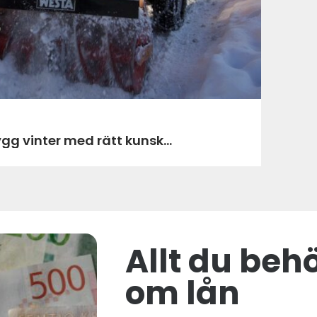
öjning härjedalen trygg vinter med rätt kunsk...
Allt du beh
om lån