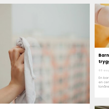
Bar
tryg
03 au
En ba
en cen
tonåre
förloss