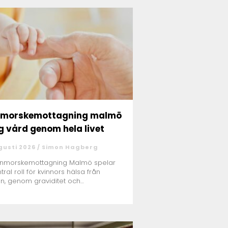
nmorskemottagning malmö
g vård genom hela livet
gusti 2026 /
Simon Hagberg
rnmorskemottagning Malmö spelar
tral roll för kvinnors hälsa från
n, genom graviditet och
ningsf...