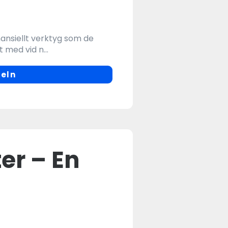
inansiellt verktyg som de
med vid n...
keln
ter – En