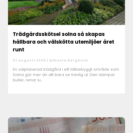
Trädgårdsskötsel solna så skapas
hållbara och välskötta utemiljöer året
runt
01 augusti 2026 /
Mikaela Bergholm
En välplanerad trädgård i ett tätbebyggt område som
Solna gör mer än att bara se trevlig ut. Den dämpar
buller, renar lu...