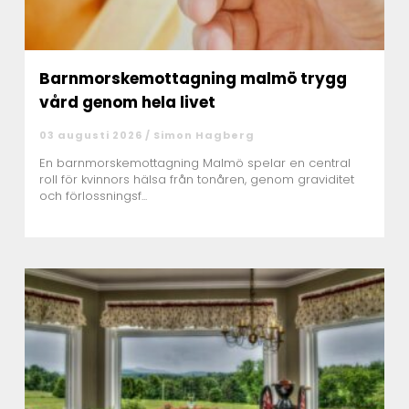
Barnmorskemottagning malmö trygg
vård genom hela livet
03 augusti 2026 /
Simon Hagberg
En barnmorskemottagning Malmö spelar en central
roll för kvinnors hälsa från tonåren, genom graviditet
och förlossningsf...