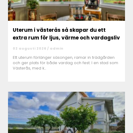
Uterum i västerås så skapar du ett
extra rum för ljus, värme och vardagsliv
02 augusti 2026 /
admin
Ett uterum förlänger säsongen, ramar in trädgården
och ger plats för både vardag och fest. I en stad som
Västerås, med k...