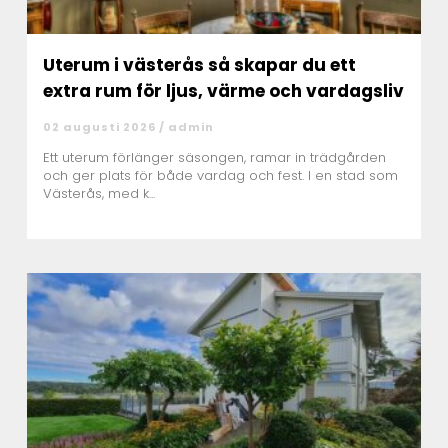
Uterum i västerås så skapar du ett
extra rum för ljus, värme och vardagsliv
02 augusti 2026 /
admin
Ett uterum förlänger säsongen, ramar in trädgården
och ger plats för både vardag och fest. I en stad som
Västerås, med k...