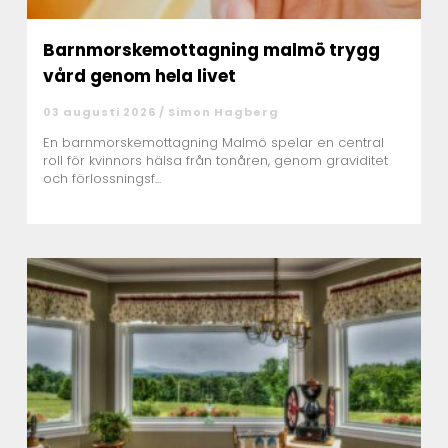
Barnmorskemottagning malmö trygg
vård genom hela livet
03 augusti 2026 /
Simon Hagberg
En barnmorskemottagning Malmö spelar en central
roll för kvinnors hälsa från tonåren, genom graviditet
och förlossningsf...