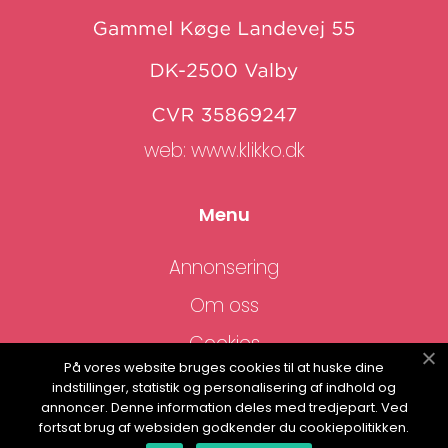
web:
www.klikko.dk
Menu
Annonsering
Om oss
Cookies
På vores website bruges cookies til at huske dine
Kontakta oss
indstillinger, statistik og personalisering af indhold og
annoncer. Denne information deles med tredjepart. Ved
Sitemap
fortsat brug af websiden godkender du cookiepolitikken.