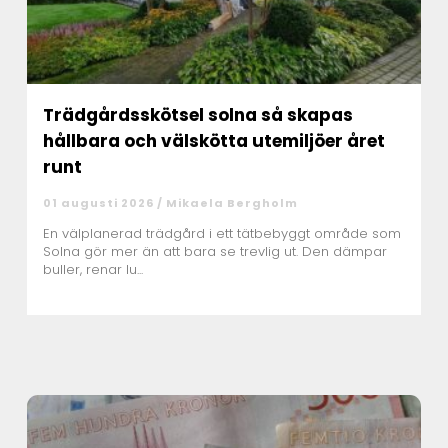
Trädgårdsskötsel solna så skapas
hållbara och välskötta utemiljöer året
runt
01 augusti 2026 /
Mikaela Bergholm
En välplanerad trädgård i ett tätbebyggt område som
Solna gör mer än att bara se trevlig ut. Den dämpar
buller, renar lu...