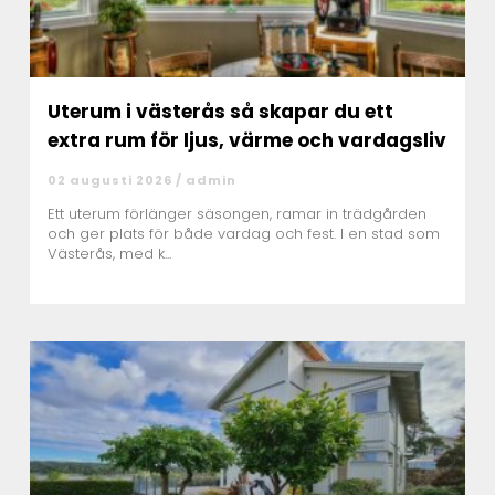
Uterum i västerås så skapar du ett
extra rum för ljus, värme och vardagsliv
02 augusti 2026 /
admin
Ett uterum förlänger säsongen, ramar in trädgården
och ger plats för både vardag och fest. I en stad som
Västerås, med k...