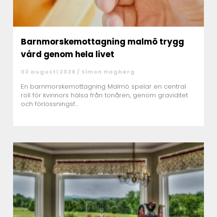
Barnmorskemottagning malmö trygg
vård genom hela livet
03 augusti 2026 /
Simon Hagberg
En barnmorskemottagning Malmö spelar en central
roll för kvinnors hälsa från tonåren, genom graviditet
och förlossningsf...