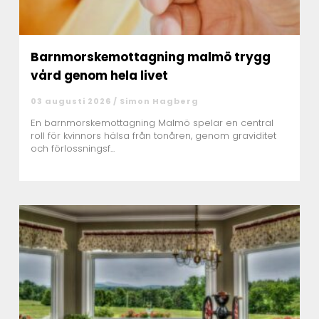
Barnmorskemottagning malmö trygg
vård genom hela livet
03 augusti 2026 /
Simon Hagberg
En barnmorskemottagning Malmö spelar en central
roll för kvinnors hälsa från tonåren, genom graviditet
och förlossningsf...