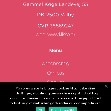
web:
www.klikko.dk
Menu
Annonsering
Om oss
Cookies
På vores website bruges cookies til at huske dine
Kontakta oss
indstillinger, statistik og personalisering af indhold og
annoncer. Denne information deles med tredjepart. Ved
Sitemap
fortsat brug af websiden godkender du cookiepolitikken.
Ok
Privatlivspolitik