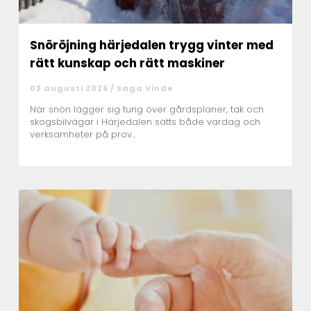
Snöröjning härjedalen trygg vinter med
rätt kunskap och rätt maskiner
03 augusti 2026 /
Saga Vinde
När snön lägger sig tung över gårdsplaner, tak och
skogsbilvägar i Härjedalen sätts både vardag och
verksamheter på prov...