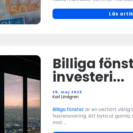
Läs arti
Billiga föns
investeri...
25. maj 2023
Karl Lindgren
Billiga fönster
är en oerhört viktig
husrenovering. Att byta ut gamla, s
mot ...