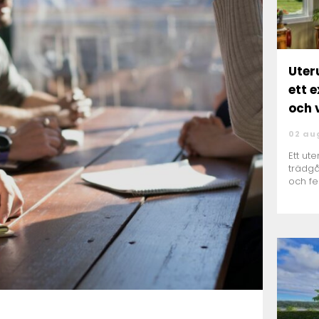
Uterum 
ett 
och 
02 au
Ett ut
trädgå
och fe