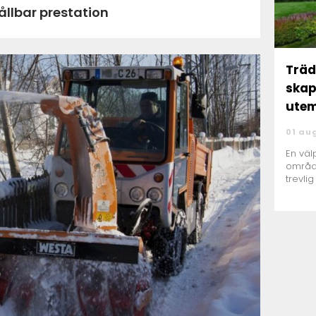
hållbar prestation
Träd
skap
utem
01 au
En väl
områd
trevlig