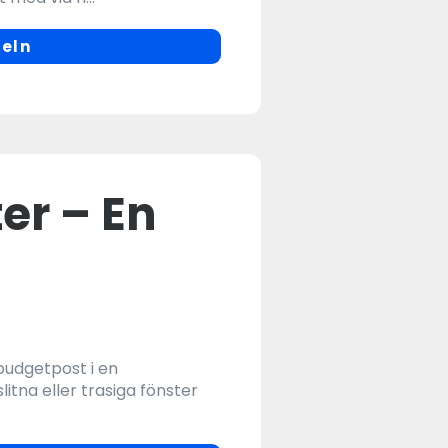
keln
ter – En
 budgetpost i en
litna eller trasiga fönster