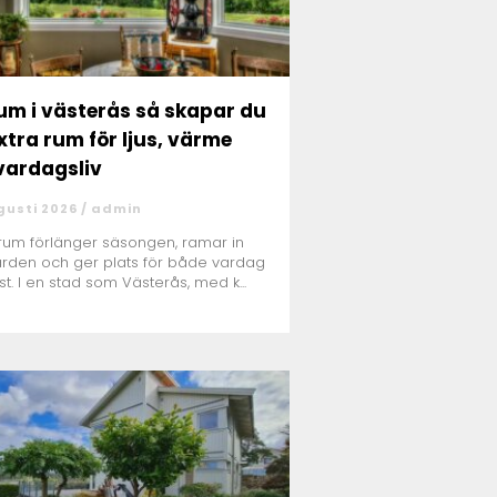
i västerås så skapar du
extra rum för ljus, värme
vardagsliv
gusti 2026 /
admin
erum förlänger säsongen, ramar in
rden och ger plats för både vardag
st. I en stad som Västerås, med k...