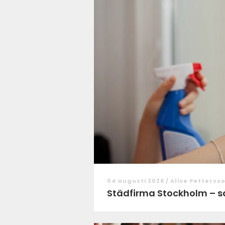
04 augusti 2026 /
Alice Petterss
Städfirma Stockholm – så v