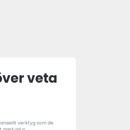
över veta
inansiellt verktyg som de
med vid n...