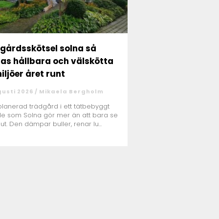
gårdsskötsel solna så
as hållbara och välskötta
iljöer året runt
gusti 2026 /
Mikaela Bergholm
planerad trädgård i ett tätbebyggt
e som Solna gör mer än att bara se
 ut. Den dämpar buller, renar lu...