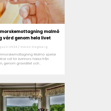
nmorskemottagning malmö
g vård genom hela livet
gusti 2026 /
Simon Hagberg
rnmorskemottagning Malmö spelar
tral roll för kvinnors hälsa från
n, genom graviditet och
ningsf...