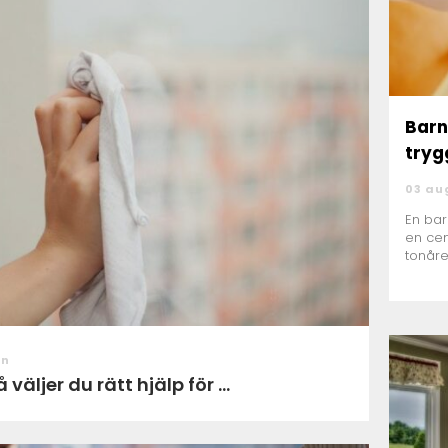
Bar
tryg
03 au
En ba
en cen
tonåre
förloss
on
äljer du rätt hjälp för ...