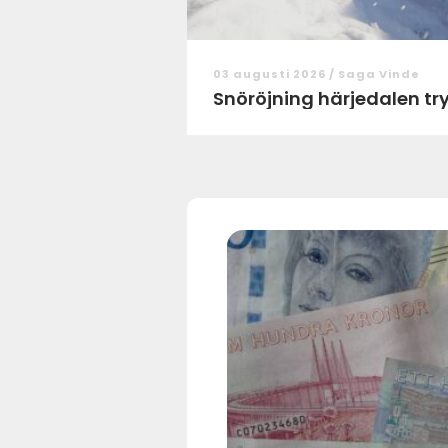
03 augusti 2026 /
Saga Vinde
Snör