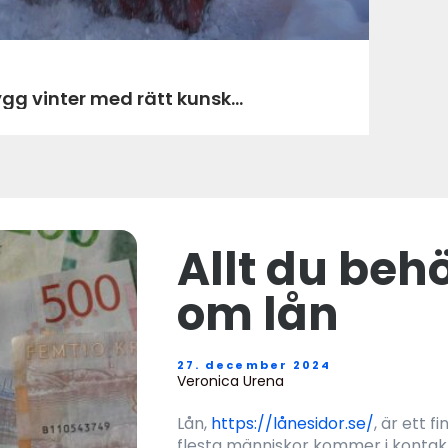
öjning härjedalen trygg vinter med rätt kunsk...
Allt du beh
om lån
27. december 2024
Veronica Urena
Lån,
https://lånesidor.se/
, är ett f
flesta människor kommer i kontakt 