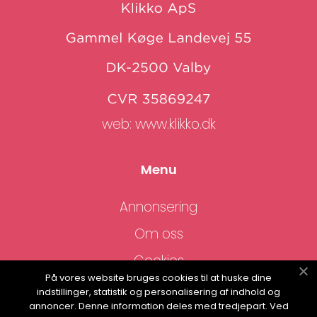
web:
www.klikko.dk
Menu
Annonsering
Om oss
Cookies
På vores website bruges cookies til at huske dine
Kontakta oss
indstillinger, statistik og personalisering af indhold og
annoncer. Denne information deles med tredjepart. Ved
Sitemap