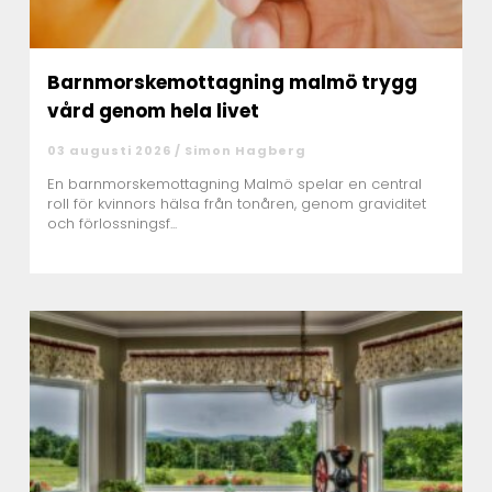
Barnmorskemottagning malmö trygg
vård genom hela livet
03 augusti 2026 /
Simon Hagberg
En barnmorskemottagning Malmö spelar en central
roll för kvinnors hälsa från tonåren, genom graviditet
och förlossningsf...