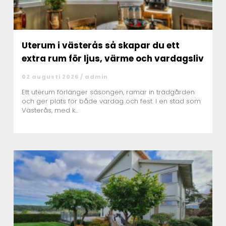
Uterum i västerås så skapar du ett
extra rum för ljus, värme och vardagsliv
02 augusti 2026 /
admin
Ett uterum förlänger säsongen, ramar in trädgården
och ger plats för både vardag och fest. I en stad som
Västerås, med k...