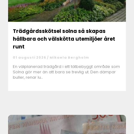
Trädgårdsskötsel solna så skapas
hållbara och välskötta utemiljöer året
runt
01 augusti 2026 /
Mikaela Bergholm
En välplanerad trädgård i ett tätbebyggt område som
Solna gör mer än att bara se trevlig ut. Den dämpar
buller, renar lu...