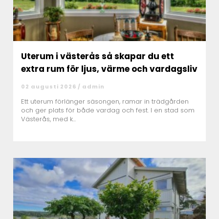
Uterum i västerås så skapar du ett
extra rum för ljus, värme och vardagsliv
02 augusti 2026 /
admin
Ett uterum förlänger säsongen, ramar in trädgården
och ger plats för både vardag och fest. I en stad som
Västerås, med k...