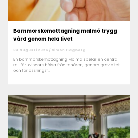
Barnmorskemottagning malmö trygg
vård genom hela livet
03 augusti 2026 /
Simon Hagberg
En barnmorskemottagning Malmö spelar en central
roll för kvinnors hälsa från tonåren, genom graviditet
och förlossningsf...