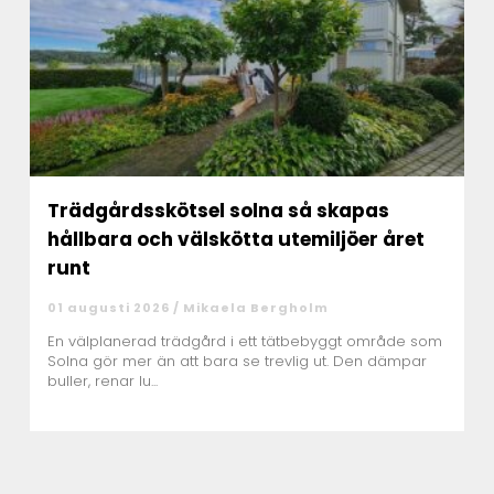
Trädgårdsskötsel solna så skapas
hållbara och välskötta utemiljöer året
runt
01 augusti 2026 /
Mikaela Bergholm
En välplanerad trädgård i ett tätbebyggt område som
Solna gör mer än att bara se trevlig ut. Den dämpar
buller, renar lu...