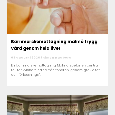
Barnmorskemottagning malmö trygg
vård genom hela livet
03 augusti 2026 /
Simon Hagberg
En barnmorskemottagning Malmö spelar en central
roll för kvinnors hälsa från tonåren, genom graviditet
och förlossningsf...