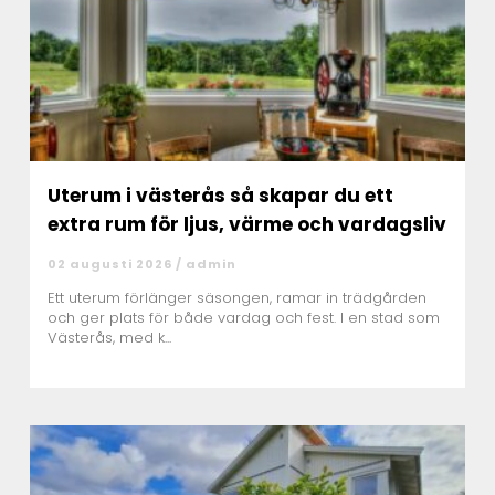
Uterum i västerås så skapar du ett
extra rum för ljus, värme och vardagsliv
02 augusti 2026 /
admin
Ett uterum förlänger säsongen, ramar in trädgården
och ger plats för både vardag och fest. I en stad som
Västerås, med k...