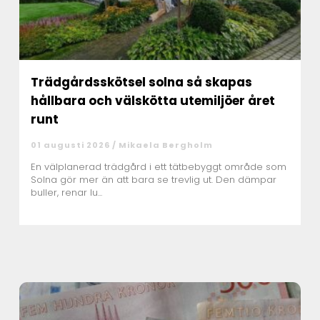
Trädgårdsskötsel solna så skapas
hållbara och välskötta utemiljöer året
runt
01 augusti 2026 /
Mikaela Bergholm
En välplanerad trädgård i ett tätbebyggt område som
Solna gör mer än att bara se trevlig ut. Den dämpar
buller, renar lu...