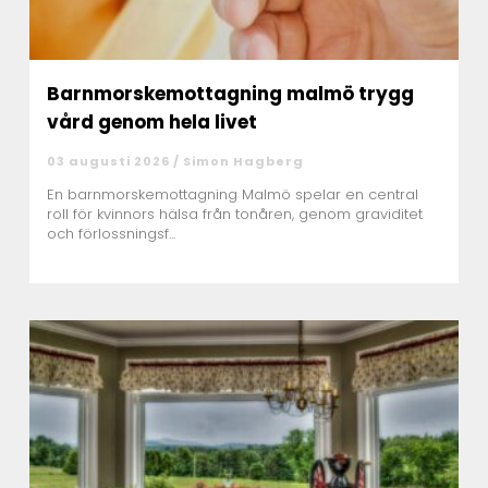
Barnmorskemottagning malmö trygg
vård genom hela livet
03 augusti 2026 /
Simon Hagberg
En barnmorskemottagning Malmö spelar en central
roll för kvinnors hälsa från tonåren, genom graviditet
och förlossningsf...