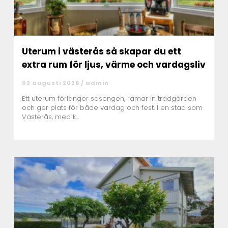
Uterum i västerås så skapar du ett
extra rum för ljus, värme och vardagsliv
02 augusti 2026 /
admin
Ett uterum förlänger säsongen, ramar in trädgården
och ger plats för både vardag och fest. I en stad som
Västerås, med k...