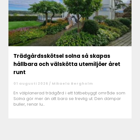
Trädgårdsskötsel solna så skapas
hållbara och välskötta utemiljöer året
runt
01 augusti 2026 /
Mikaela Bergholm
En välplanerad trädgård i ett tätbebyggt område som
Solna gör mer än att bara se trevlig ut. Den dämpar
buller, renar lu...