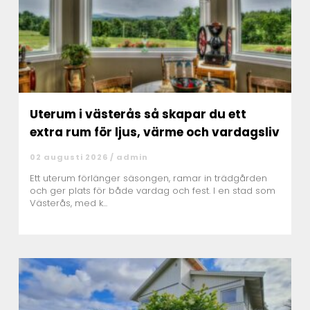
Uterum i västerås så skapar du ett
extra rum för ljus, värme och vardagsliv
02 augusti 2026 /
admin
Ett uterum förlänger säsongen, ramar in trädgården
och ger plats för både vardag och fest. I en stad som
Västerås, med k...