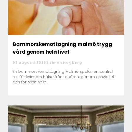
Barnmorskemottagning malmö trygg
vård genom hela livet
03 augusti 2026 /
Simon Hagberg
En barnmorskemottagning Malmö spelar en central
roll för kvinnors hälsa från tonåren, genom graviditet
och förlossningsf...